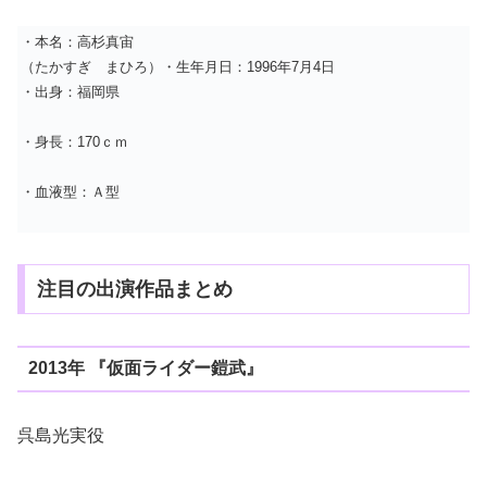
・本名：高杉真宙
（たかすぎ まひろ）・生年月日：1996年7月4日
・出身：福岡県
・身長：170ｃｍ
・血液型：Ａ型
注目の出演作品まとめ
2013年 『仮面ライダー鎧武』
呉島光実役